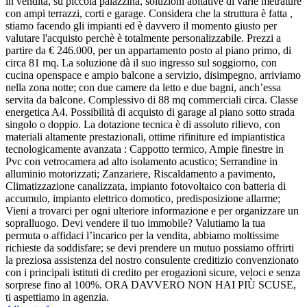
in vendita, su piccola palazzina, soluzioni abitative di varie metrature
con ampi terrazzi, corti e garage. Considera che la struttura è fatta ,
stiamo facendo gli impianti ed è davvero il momento giusto per
valutare l'acquisto perchè è totalmente personalizzabile. Prezzi a
partire da € 246.000, per un appartamento posto al piano primo, di
circa 81 mq. La soluzione dà il suo ingresso sul soggiorno, con
cucina openspace e ampio balcone a servizio, disimpegno, arriviamo
nella zona notte; con due camere da letto e due bagni, anch’essa
servita da balcone. Complessivo di 88 mq commerciali circa. Classe
energetica A4. Possibilità di acquisto di garage al piano sotto strada
singolo o doppio. La dotazione tecnica è di assoluto rilievo, con
materiali altamente prestazionali, ottime rifiniture ed impiantistica
tecnologicamente avanzata : Cappotto termico, Ampie finestre in
Pvc con vetrocamera ad alto isolamento acustico; Serrandine in
alluminio motorizzati; Zanzariere, Riscaldamento a pavimento,
Climatizzazione canalizzata, impianto fotovoltaico con batteria di
accumulo, impianto elettrico domotico, predisposizione allarme;
Vieni a trovarci per ogni ulteriore informazione e per organizzare un
sopralluogo. Devi vendere il tuo immobile? Valutiamo la tua
permuta o affidaci l’incarico per la vendita, abbiamo moltissime
richieste da soddisfare; se devi prendere un mutuo possiamo offrirti
la preziosa assistenza del nostro consulente creditizio convenzionato
con i principali istituti di credito per erogazioni sicure, veloci e senza
sorprese fino al 100%. ORA DAVVERO NON HAI PIÙ SCUSE,
ti aspettiamo in agenzia.